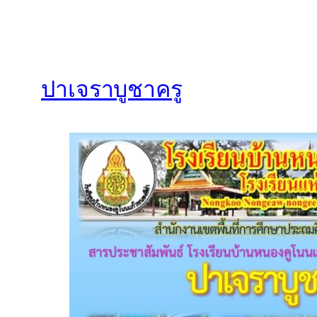
ปาเจราบูชาครู