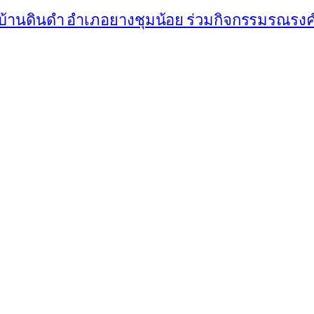
บ้านดินดำ อำเภอยางชุมน้อย ร่วมกิจกรรมรณรงค์