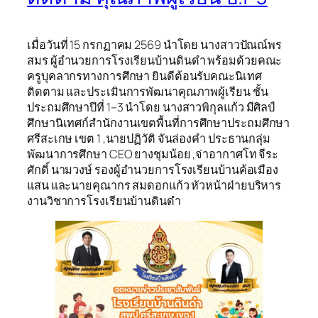
เมื่อวันที่ 15 กรกฏาคม 2569 นำโดย นางสาวปัณณ์พร
สมร ผู้อำนวยการโรงเรียนบ้านดินดำ พร้อมด้วยคณะ
ครูบุคลากรทางการศึกษา ยินดีต้อนรับคณะนิเทศ
ติดตาม และประเมินการพัฒนาคุณภาพผู้เรียน ชั้น
ประถมศึกษาปีที่ 1–3 นำโดย นางสาวพิกุลแก้ว มีศิลป์
ศึกษานิเทศก์สำนักงานเขตพื้นที่การศึกษาประถมศึกษา
ศรีสะเกษ เขต 1 ,นายปฏิวัติ จันล่องคำ ประธานกลุ่ม
พัฒนาการศึกษา CEO ยางชุมน้อย ,จ่าอากาศโท จีระ
ศักดิ์ นามวงษ์ รองผู้อํานวยการโรงเรียนบ้านค้อเมือง
แสน และนายคุณากร สมดอกแก้ว หัวหน้าฝ่ายบริหาร
งานวิชาการโรงเรียนบ้านดินดำ