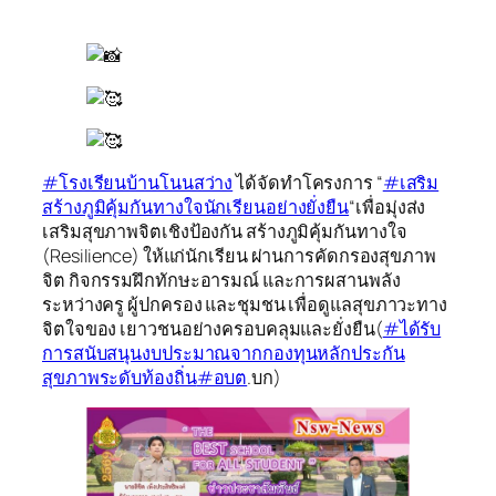
#โรงเรียนบ้านโนนสว่าง
ได้จัดทำโครงการ “
#เสริม
สร้างภูมิคุ้มกันทางใจนักเรียนอย่างยั่งยืน
“เพื่อมุ่งส่ง
เสริมสุขภาพจิตเชิงป้องกัน สร้างภูมิคุ้มกันทางใจ
(Resilience) ให้แก่นักเรียน ผ่านการคัดกรองสุขภาพ
จิต กิจกรรมฝึกทักษะอารมณ์ และการผสานพลัง
ระหว่างครู ผู้ปกครอง และชุมชน เพื่อดูแลสุขภาวะทาง
จิตใจของ เยาวชนอย่างครอบคลุมและยั่งยืน(
#ได้รับ
การสนับสนุนงบประมาณจากกองทุนหลักประกัน
สุขภาพระดับท้องถิ่น
#อบต
.บก)