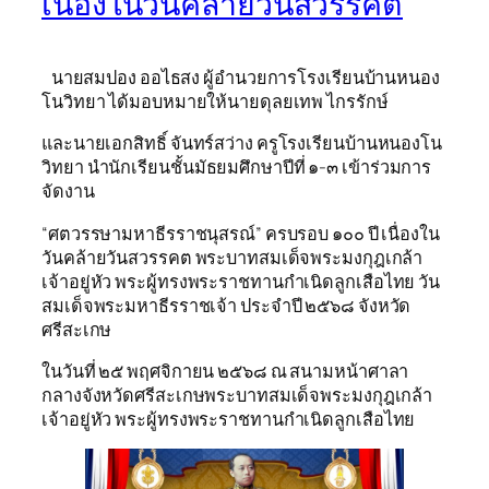
เนื่องในวันคล้ายวันสวรรคต
นายสมปอง ออไธสง ผู้อำนวยการโรงเรียนบ้านหนอง
โนวิทยา ได้มอบหมายให้นายดุลยเทพ ไกรรักษ์
และนายเอกสิทธิ์ จันทร์สว่าง ครูโรงเรียนบ้านหนองโน
วิทยา นำนักเรียนชั้นมัธยมศึกษาปีที่ ๑-๓ เข้าร่วมการ
จัดงาน
“ศตวรรษามหาธีรราชนุสรณ์” ครบรอบ ๑๐๐ ปี เนื่องใน
วันคล้ายวันสวรรคต พระบาทสมเด็จพระมงกุฎเกล้า
เจ้าอยู่หัว พระผู้ทรงพระราชทานกำเนิดลูกเสือไทย วัน
สมเด็จพระมหาธีรราชเจ้า ประจำปี ๒๕๖๘ จังหวัด
ศรีสะเกษ
ในวันที่ ๒๕ พฤศจิกายน ๒๕๖๘ ณ สนามหน้าศาลา
กลางจังหวัดศรีสะเกษพระบาทสมเด็จพระมงกุฎเกล้า
เจ้าอยู่หัว พระผู้ทรงพระราชทานกำเนิดลูกเสือไทย