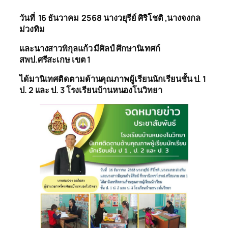
วันที่
16
ธันวาคม
2568
นางวยุรี
ย์
ศิริโชติ ,นางจงกล
ม่วงทิม
และนางสาวพิกุลแก้ว มีศิลป์
ศึกษานิเทศก์
สพ
ป.ศรีสะเกษ เขต 1
ได้มานิเทศติดตาม
ด้านคุณภาพผู้เรียน
นักเรียน
ชั้น ป. 1
ป. 2
และ ป. 3 โรงเรียนบ้านหนองโนวิทยา