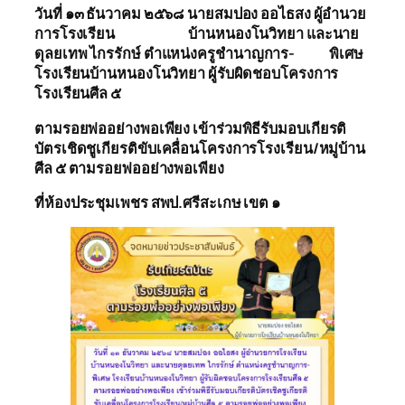
วันที่
๑
๓
ธันวาคม
๒
๕๖๘
นายสมปอง ออ
ไธ
สง ผู้อำนวย
การ
โรงเรียน
บ้าน
หนองโนวิทยา และนาย
ดุลยเทพ ไกรรักษ์ ตำแหน่งครูชำนาญ
การ- พิเศษ
โรงเรียนบ้านหนองโนวิทยา ผู้รับผิดชอบโครงการ
โรงเรียนศีล
๕
ตาม
รอยพ่ออย่างพอเพียง เข้าร่วมพิธีรับมอบเกียรติ
บัตรเชิดชูเกียรติขับเคลื่อนโครงการโรงเรียน/หมู่บ้าน
ศีล
๕
ตามรอยพ่ออย่างพอเพียง
ที่
ห้องประชุมเพชร
สพ
ป.ศรีสะเกษ เขต
๑