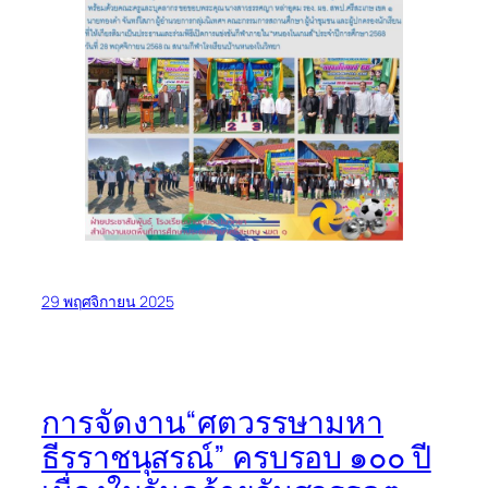
29 พฤศจิกายน 2025
การจัดงาน“ศตวรรษามหา
ธีรราชนุสรณ์” ครบรอบ ๑๐๐ ปี