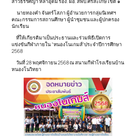
สาวธรรศญา หล่าอุดม รอง. ผอ. สพป.ศรีสะเกษ เขต ๑
นายทองคำ จันทร์โสภา ผู้อำนวยการกลุ่มนิเทศฯ
คณะกรรมการสถานศึกษา ผู้นำชุมชน และผู้ปกครอง
นักเรียน
ที่ให้เกียรติมาเป็นประธานและร่วมพิธีเปิดการ
แข่งขันกีฬาภายใน “หนองโนเกมส์”ประจำปีการศึกษา
2568
วันที่ 28 พฤศจิกายน 2568 ณ สนามกีฬาโรงเรียนบ้าน
หนองโนวิทยา