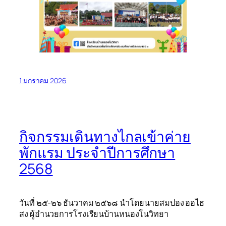
1 มกราคม 2026
กิจกรรมเดินทางไกลเข้าค่าย
พักแรม ประจำปีการศึกษา
2568
วันที่ ๒๕-๒๖ ธันวาคม ๒๕๖๘ นำโดยนายสมปอง ออไธ
สง ผู้อำนวยการโรงเรียนบ้านหนองโนวิทยา