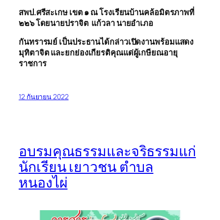
สพป
.ศรีสะ
เกษ
เขต ๑ ณ โรงเรียนบ้านคล้อมิตรภาพที่
๒๒๖ โดย
นาย
ปรา
จิต แก้วลา นายอำเภอ
กันทรา
รมย์
เป
็นประธาน
ได้ก
ล่าวเปิดงานพร้อมแสดง
มุทิตาจิต และยกย่องเกียรติคุณแด่ผู้เกษียณอายุ
ราชการ
12 กันยายน 2022
อบรมคุณธรรมและจริธรรมแก่
นักเรียน เยาวชน ตำบล
หนองไผ่