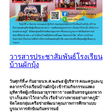
วารสารประชาสัมพันธ์โรงเรียน
บ้านผักบุ้ง
วันศุกร์ที่ ๙ กันยายน
พ.ศ.๒๕๖๕ ผู้บริหาร คณะครูและบุ
คลากรฯโรงเรียนบ้านผักบุ้ง เข้าร่วมกิจกรรมแสดง
มุทิตาจิตผู้เกษียณอายุราชการ “ถอดอินทรธนูออกจาก
บ่า เก็บเสมาไว้กลางใจ เรือจ้างวางพายอย่างภาคภูมิ”
จัดโดยกลุ่มเครือข่ายพัฒนาคุณภาพการศึกษาแบบ
บูรณา
การทักษิณ
กันทรา
รมย์