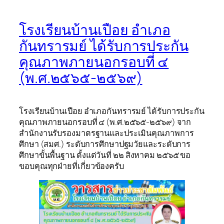
โรงเรียนบ้านเปือย อำเภอ
กันทรารมย์ ได้รับการประกัน
คุณภาพภายนอกรอบที่ ๔
(พ.ศ.๒๕๖๕-๒๕๖๙)
โรงเรียนบ้านเปือย อำเภอกันทรารมย์ ได้รับการประกัน
คุณภาพภายนอกรอบที่ ๔ (พ.ศ.๒๕๖๕-๒๕๖๙) จาก
สำนักงานรับรองมาตรฐานและประเมินคุณภาพการ
ศึกษา (สมศ.) ระดับการศึกษาปฐมวัยและระดับการ
ศึกษาขั้นพื้นฐาน ตั้งแต่วันที่ ๒๒ สิงหาคม ๒๕๖๕ ขอ
ขอบคุณทุกฝ่ายที่เกี่ยวข้องครับ