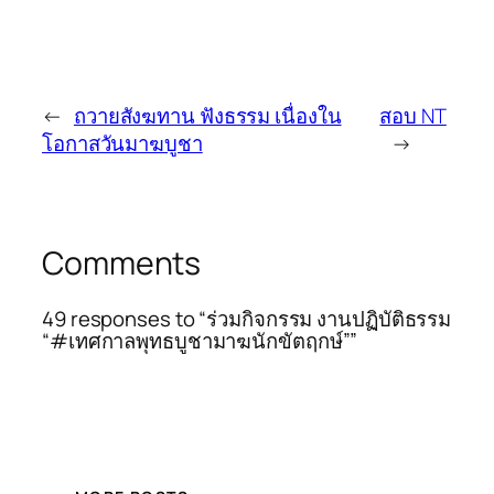
←
ถวายสังฆทาน ฟังธรรม เนื่องใน
สอบ NT
โอกาสวันมาฆบูชา
→
Comments
49 responses to “ร่วมกิจกรรม งานปฏิบัติธรรม
“#เทศกาลพุทธบูชามาฆนักขัตฤกษ์””