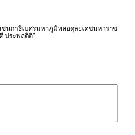
รมชนกาธิเบศรมหาภูมิพลอดุลยเดชมหาราช
ี ประพฤติดี”