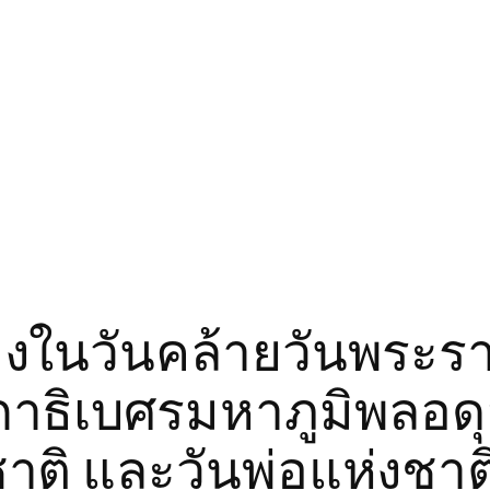
ื่องในวันคล้ายวันพร
าธิเบศรมหาภูมิพลอ
าติ และวันพ่อแห่งชาต