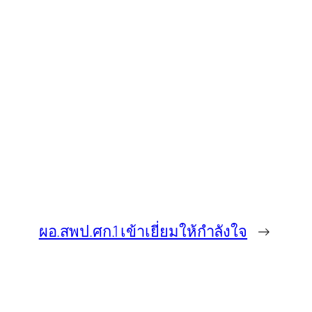
ผอ.สพป.ศก.1 เข้าเยี่ยมให้กำลังใจ
→