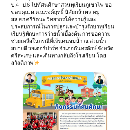
ป.4- ป.6 ไปทัศนศึกษาสวนทุเรียนภูเขาไฟ ขอ
ขอบคุณ ด.ต.ณรงค์ฤทธิ์ นิสัยกล้า ผล.หมู่
สส.สภ.ศรีรัตนะ วิทยากรให้ความรู้และ
ประสบการณ์ในการปลูกและบำรุงรักษาทุเรียน
เรียนรู้ทักษะการว่ายน้ำเบื้องต้น การขอความ
ช่วยเหลือในกรณีที่เห็นคนจมน้ำ ณ สวนน้ำ
สบายดี วอเตอร์ปาร์ค อำเภอกันทรลักษ์ จังหวัด
ศรีสะเกษ และเดินทางกลับถึงโรงเรียน โดย
สวัสดิภาพ