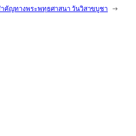
สำคัญทางพระพทุธศาสนา วันวิสาขบูชา
→