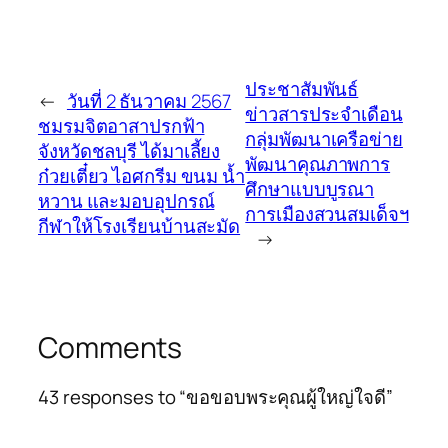
ประชาสัมพันธ์
←
วันที่ 2 ธันวาคม 2567
ข่าวสารประจำเดือน
ชมรมจิตอาสาปรกฟ้า
กลุ่มพัฒนาเครือข่าย
จังหวัดชลบุรี ได้มาเลี้ยง
พัฒนาคุณภาพการ
ก๋วยเตี๋ยว ไอศกรีม ขนม น้ำ
ศึกษาแบบบูรณา
หวาน และมอบอุปกรณ์
การเมืองสวนสมเด็จฯ
กีฬาให้โรงเรียนบ้านสะมัด
→
Comments
43 responses to “ขอขอบพระคุณผู้ใหญ่ใจดี”