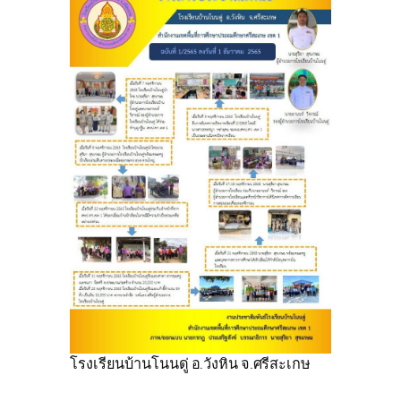
โรงเรียนบ้านโนนดู่ อ.วังหิน จ.ศรีสะเกษ