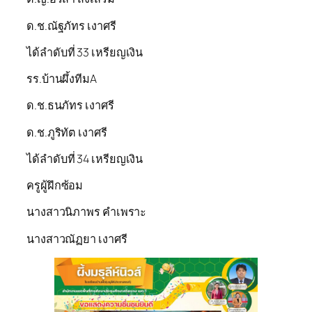
ด.ช.ณัฐภัทร เงาศรี
ได้ลำดับที่ 33 เหรียญเงิน
รร.บ้านผึ้งทีมA
ด.ช.ธนภัทร เงาศรี
ด.ช.ภูริทัต เงาศรี
ได้ลำดับที่ 34 เหรียญเงิน
ครูผู้ฝึกซ้อม
นางสาวนิภาพร คำเพราะ
นางสาวณัฏยา เงาศรี