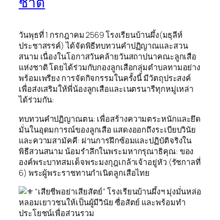
ชาติ
วันพุธที่ 1 กรกฎาคม 2569 โรงเรียนบ้านผึ้ง(มธุลีห์
ประชาสรรค์) ได้จัดพิธีทบทวนคำปฏิญาณและสวน
สนาม เนื่องในโอกาสวันคล้ายวันสถาปนาคณะลูกเสือ
แห่งชาติ โดยได้ร่วมกับกองลูกเสือกลุ่มตำบลทามอย่าง
พร้อมเพรียง การจัดกิจกรรมในครั้งนี้ มีวัตถุประสงค์
เพื่อส่งเสริมให้พี่น้องลูกเสือและเนตรนารีทุกหมู่เหล่า
ได้ร่วมกัน:
ทบทวนคำปฏิญาณตน: เพื่อสร้างความตระหนักและยึด
มั่นในอุดมการณ์ของลูกเสือ แสดงออกถึงระเบียบวินัย
และความสามัคคี: ผ่านการฝึกซ้อมและปฏิบัติจริงใน
พิธีสวนสนาม น้อมรำลึกในพระมหากรุณาธิคุณ: ของ
องค์พระบาทสมเด็จพระมงกุฎเกล้าเจ้าอยู่หัว (รัชกาลที่
6) พระผู้พระราชทานกำเนิดลูกเสือไทย
“เสียชีพอย่าเสียสัตย์” โรงเรียนบ้านผึ้งฯ มุ่งมั่นหล่อ
หลอมเยาวชนให้เป็นผู้มีวินัย ซื่อสัตย์ และพร้อมทำ
ประโยชน์เพื่อส่วนรวม