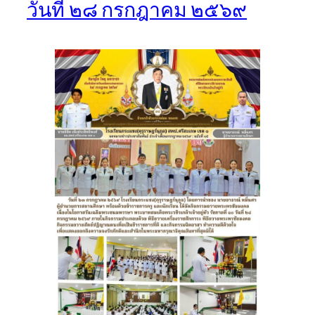
วันที่ ๒๘ กรกฎาคม ๒๕๖๙