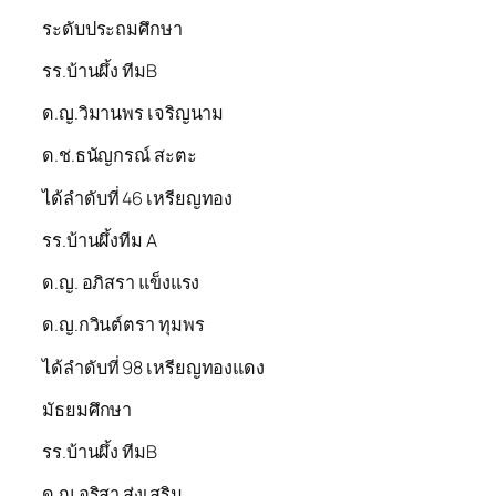
ระดับประถมศึกษา
รร.บ้านผึ้ง ทีมB
ด.ญ.วิมานพร เจริญนาม
ด.ช.ธนัญกรณ์ สะตะ
ได้ลำดับที่ 46 เหรียญทอง
รร.บ้านผึ้งทีม A
ด.ญ. อภิสรา แข็งแรง
ด.ญ.กวินต์ตรา ทุมพร
ได้ลำดับที่ 98 เหรียญทองแดง
มัธยมศึกษา
รร.บ้านผึ้ง ทีมB
ด.ญ.อริสา ส่งเสริม