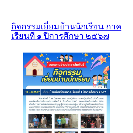
กิจกรรมเยี่ยมบ้านนักเรียน ภาค
เรียนที่ ๑ ปีการศึกษา ๒๕๖๗