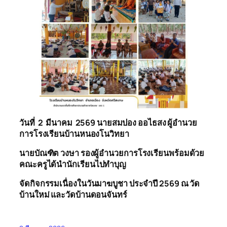
วันที่ 2 มีนาคม 2569 นายสมปอง ออ
ไธ
สง ผู้อำนวย
การ
โรงเรียนบ้านหนองโนวิทยา
นายบัณฑิต วงษา รองผู้อำนวยการ
โรงเรียนพร้อม
ด้วย
คณะ
ครูได้
นำ
นักเรียนไปทำบุญ
จัดกิจกรรมเนื่องในวัน
มาฆบูชา ประจำปี
2569
ณ วัด
บ้านใหม่ และวัดบ้านดอนจันทร์