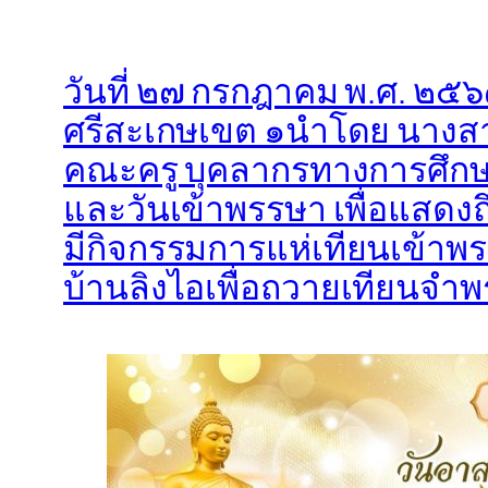
วันที่ ๒๗ กรกฎาคม พ.ศ. ๒๕๖
ศรีสะเกษเขต ๑นำโดย นางสาว
คณะครู บุคลากรทางการศึกษ
และวันเข้าพรรษา เพื่อแสดง
มีกิจกรรมการแห่เทียนเข้าพ
บ้านลิงไอเพื่อถวายเทียนจำพ