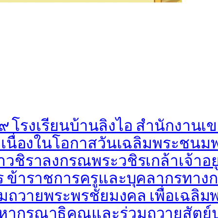
๙ โรงเรียนบ้านลิงไอ สำนักงานเข
รมเนื่องในโอกาสวันเฉลิมพระชน
ิราลงกรณพระวชิรเกล้าเจ้าอยู่หัว
ร ข้าราชการครูและบุคลากรทางก
นามถวายพระพรชัยมงคล เพื่อเฉลิ
หากรุณาธิคุณและร่วมถวายสัตย์ป