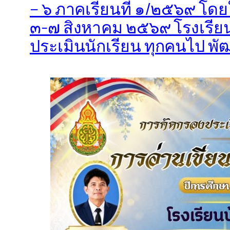
– ๖ ภาคเรียนที่ ๑/๒๕๖๙ โดย
๓-๗ สิงหาคม ๒๕๖๙ โรงเรียน
ประเมินนักเรียน ทุกคนไป พ