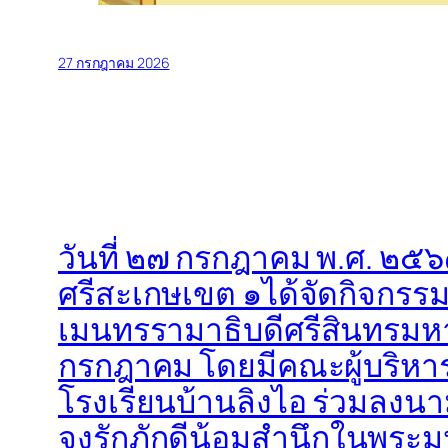
27 กรกฎาคม 2026
วันที่ ๒๗ กรกฎาคม พ.ศ. ๒๕๖
ศรีสะเกษเขต ๑ได้จัดกิจกร
เมนทรรามาธิบดีศรีสินทรมหาวช
กรกฎาคม โดยมีคณะผู้บริหา
โรงเรียนบ้านลิงไอ ร่วมลง
จงรักภักดีน้อมสำนึกในพระม