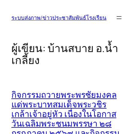
ข้าม
ไป
ระบบส่งภาพ/ข่าวประชาสัมพันธ์โรงเรียน
ยัง
เนื้อหา
ผู้เขียน:
บ้านสบาย อ.น้ำ
เกลี้ยง
กิจกรรมถวายพระพรชัยมงคล
แด่พระบาทสมเด็จพระวชิร
เกล้าเจ้าอยู่หัว เนื่องในโอกาส
วันเฉลิมพระชนมพรรษา ๒๘
กรกฎาคม ๒๕๖๙ และกิจกรรม