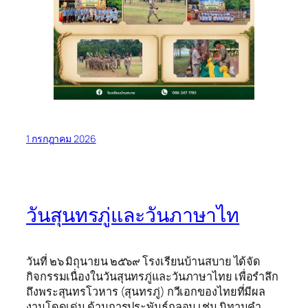
1 กรกฎาคม 2026
วันสุนทรภู่และวันภาษาไท
วันที่ ๒๖ มิถุนายน ๒๕๖๙ โรงเรียนบ้านสบาย ได้จัด
กิจกรรมเนื่องในวันสุนทรภู่และวันภาษาไทย เพื่อรำลึก
ถึงพระสุนทรโวหาร (สุนทรภู่) กวีเอกของไทยที่มีผล
งานโดดเด่น ด้านการประพันธ์กลอน เช่น นิทานคำ