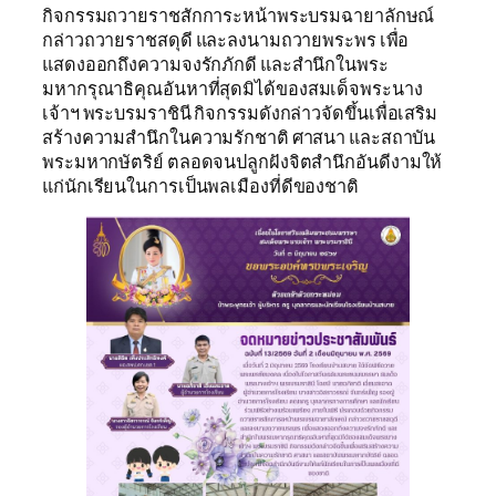
กิจกรรมถวายราชสักการะหน้าพระบรมฉายาลักษณ์
กล่าวถวายราชสดุดี และลงนามถวายพระพร เพื่อ
แสดงออกถึงความจงรักภักดี และสำนึกในพระ
มหากรุณาธิคุณอันหาที่สุดมิได้ของสมเด็จพระนาง
เจ้าฯ พระบรมราชินี กิจกรรมดังกล่าวจัดขึ้นเพื่อเสริม
สร้างความสำนึกในความรักชาติ ศาสนา และสถาบัน
พระมหากษัตริย์ ตลอดจนปลูกฝังจิตสำนึกอันดีงามให้
แก่นักเรียนในการเป็นพลเมืองที่ดีของชาติ