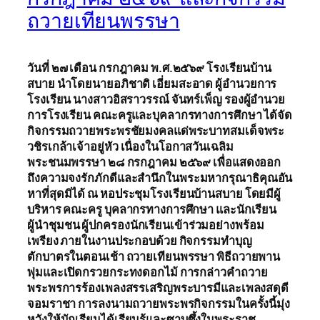
ถวายเทียนพรรษา
วันที่ ๒๗ เดือน กรกฎาคม พ.ศ.๒๕๖๙ โรงเรียนบ้าน
สบาย นำโดยนายอภิชาติ เอี่ยมสะอาด ผู้อำนวยการ
โรงเรียน นางสาวอิสราวรรณ์ จันทร์เพ็ญ รองผู้อำนวย
การโรงเรียน คณะครูและบุคลากรทางการศึกษา ได้จัด
กิจกรรมถวายพระพรชัยมงคลแด่พระบาทสมเด็จพระ
วชิรเกล้าเจ้าอยู่หัว เนื่องในโอกาสวันเฉลิม
พระชนมพรรษา ๒๘ กรกฎาคม ๒๕๖๙ เพื่อแสดงออก
ถึงความจงรักภักดีและสำนึกในพระมหากรุณาธิคุณอัน
หาที่สุดมิได้ ณ หอประชุมโรงเรียนบ้านสบาย โดยมีผู้
บริหาร คณะครู บุคลากรทางการศึกษา และนักเรียน
ผู้นำชุมชน ผู้ปกครองนักเรียนเข้าร่วมอย่างพร้อม
เพรียง ภายในงานประกอบด้วย กิจกรรมทำบุญ
ตักบาตรในตอนเช้า ถวายเทียนพรรษา พิธีถวายพาน
พุ่มและเปิดกรวยกระทงดอกไม้ การกล่าวคำถวาย
พระพรการร้องเพลงสรรเสริญพระบารมีและเพลงสดุดี
จอมราชา การลงนามถวายพระพรกิจกรรมในครั้งนี้มุ่ง
หวังให้นักเรียนได้เรียนรู้และซาบซึ้งในพระราช