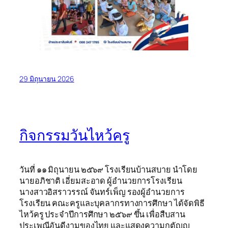
29 มิถุนายน 2026
กิจกรรมวันไหว้ครู
วันที่ ๑๑ มิถุนายน ๒๕๖๙ โรงเรียนบ้านสบาย นำโดย
นายอภิชาติ เอี่ยมสะอาด ผู้อำนวยการโรงเรียน
นางสาวอิสราวรรณ์ จันทร์เพ็ญ รองผู้อำนวยการ
โรงเรียน คณะครูและบุคลากรทางการศึกษา ได้จัดพิธี
ไหว้ครู ประจำปีการศึกษา ๒๕๖๙ ขึ้น เพื่อสืบสาน
ประเพณีอันดีงามของไทย และแสดงความกตัญญู